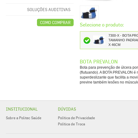
SOLUÇÕES AUDITIVAS
Selecione o produto:
7300-X - BOTA 
TAMANHO PADRAO
X 46CM
BOTA PREVALON
Bota para prevenção de úlcera por
(flutuando). A BOTA PREVALON é ma
superdeslizante que facilita a mov
previne também lesões no músculo 
INSTITUCIONAL
DÚVIDAS
Sobre a Politec Saúde
Política de Privacidade
Política de Troca