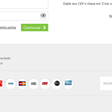
Digite seu CEP e clique em “Criar c
N
minha senha
ivacidade
ca
SEGU